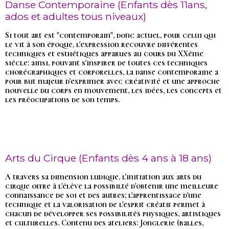
Danse Contemporaine (Enfants dès 11ans,
ados et adultes tous niveaux)
Si tout art est "contemporain", donc actuel, pour celui qui
le vit à son époque, l'expression recouvre différentes
techniques et esthétiques apparues au cours du XXème
siècle: ainsi, pouvant s'inspirer de toutes ces techniques
chorégraphiques et corporelles, la danse contemporaine a
pour but majeur d'exprimer avec créativité et une approche
nouvelle du corps en mouvement, les idées, les concepts et
les préocupations de son temps.
Arts du Cirque (Enfants dès 4 ans à 18 ans)
A travers sa dimension ludique, l'initiation aux arts du
cirque offre à l'élève la possibilté d'obtenir une meilleure
connaissance de soi et des autres; l'apprentissage d'une
technique et la valorisation de l'esprit créatif permet à
chacun de développer ses possibilités physiques, artistiques
et culturelles. Contenu des ateliers: Jonglerie (balles,