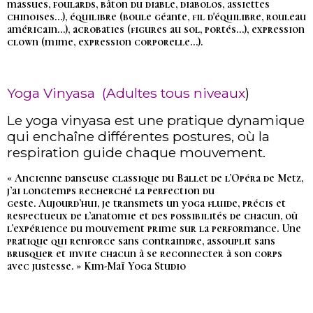
massues, foulards, bâton du diable, diabolos, assiettes
chinoises...), équilibre (boule géante, fil d'équilibre, rouleau
américain...), acrobaties (figures au sol, portés...), expression
clown (mime, expression corporelle...).
Yoga Vinyasa (Adultes tous niveaux
)
Le yoga vinyasa est une pratique dynamique
qui enchaîne différentes postures, où la
respiration guide chaque mouvement.
« Ancienne danseuse classique du Ballet de l’Opéra de Metz,
j’ai longtemps recherché la perfection du
geste. Aujourd’hui, je transmets un yoga fluide, précis et
respectueux de l’anatomie et des possibilités de chacun, où
l’expérience du mouvement prime sur la performance. Une
pratique qui renforce sans contraindre, assouplit sans
brusquer et invite chacun à se reconnecter à son corps
avec justesse. » Kim-Maï Yoga Studio