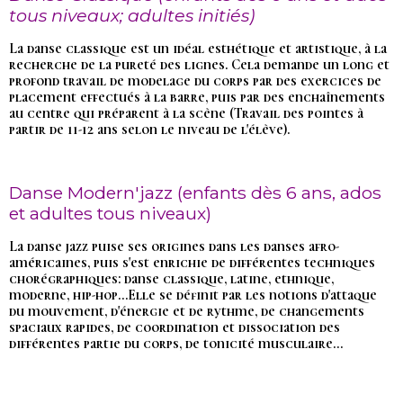
tous niveaux; adultes initiés)
La danse classique est un idéal esthétique et artistique, à la
recherche de la pureté des lignes. Cela demande un long et
profond travail de modelage du corps par des exercices de
placement effectués à la barre, puis par des enchaînements
au centre qui préparent à la scène (Travail des pointes à
partir de 11-12 ans selon le niveau de l'élève).
Danse Modern'jazz (enfants dès 6 ans, ados
et adultes tous niveaux)
La danse jazz puise ses origines dans les danses afro-
américaines, puis s'est enrichie de différentes techniques
chorégraphiques: danse classique, latine, ethnique,
moderne, hip-hop...Elle se définit par les notions d'attaque
du mouvement, d'énergie et de rythme, de changements
spaciaux rapides, de coordination et dissociation des
différentes partie du corps, de tonicité musculaire...