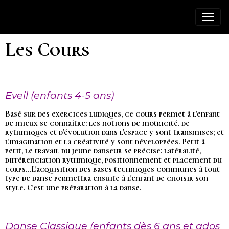
Les Cours
Eveil (enfants 4-5 ans)
Basé sur des exercices ludiques, ce cours permet à l'enfant
de mieux se connaître: les notions de motricité, de
rythmiques et d'évolution dans l'espace y sont transmises; et
l'imagination et la créativité y sont développées. Petit à
petit, le travail du jeune danseur se précise: latéralité,
différenciation rythmique, positionnement et placement du
corps...L'acquisition des bases techniques communes à tout
type de danse permettra ensuite à l'enfant de choisir son
style. C'est une préparation à la danse.
Danse Classique (enfants dès 6 ans et ados